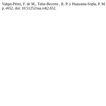
Valqui-Pérez, F. de M., Tafur-Becerra , R. P. y Huayama-Sopla, P. M.
p. e652. doi: 10.51252/raa.v4i2.652.