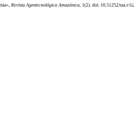
emia»,
Revista Agrotecnológica Amazónica
, 1(2). doi: 10.51252/raa.v1i