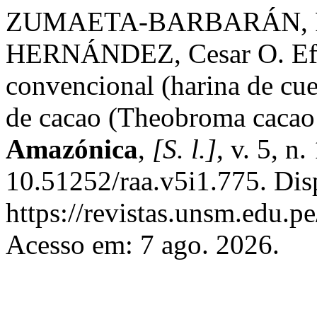
ZUMAETA-BARBARÁN, Ro
HERNÁNDEZ, Cesar O. Efec
convencional (harina de cue
de cacao (Theobroma cacao 
Amazónica
,
[S. l.]
, v. 5, n
10.51252/raa.v5i1.775. Dis
https://revistas.unsm.edu.pe
Acesso em: 7 ago. 2026.