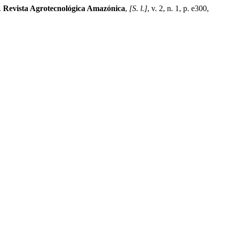
.
Revista Agrotecnológica Amazónica
,
[S. l.]
, v. 2, n. 1, p. e300,