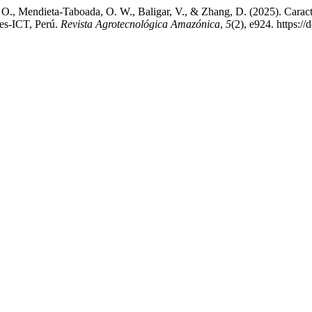
O., Mendieta-Taboada, O. W., Baligar, V., & Zhang, D. (2025). Caract
les-ICT, Perú.
Revista Agrotecnológica Amazónica
,
5
(2), e924. https:/