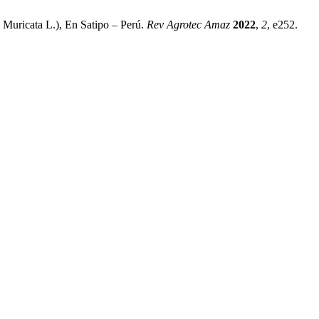
 Muricata L.), En Satipo – Perú.
Rev Agrotec Amaz
2022
,
2
, e252.