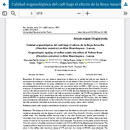
Calidad organoléptica del café bajo el efecto de la Roya Amarilla (Hemileia vastatrix) en Alto Shamboyacu - Lamas