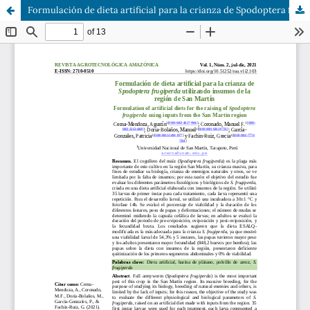
Formulación de dieta artificial para la crianza de Spodoptera frugiperda utilizando insumos de la región de San Martín