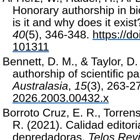
Honorary authorship in b
is it and why does it exis
40
(5), 346-348.
https://d
101311
Bennett, D. M., & Taylor, D.
authorship of scientific p
Australasia
,
15
(3), 263-2
2026.2003.00432.x
Borroto Cruz, E. R., Torren
R. (2021). Calidad editori
depredadoras.
Telos Revi