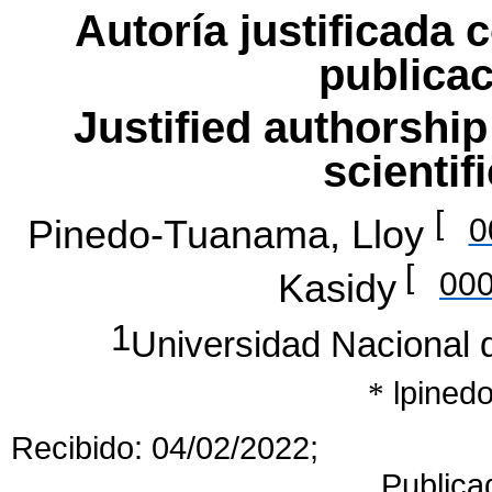
Autoría justificada 
publicac
Justified authorship 
scientif
[
0
Pinedo-Tuanama, Lloy
[
000
Kasidy
1
Universidad Nacional d
lpine
*
Recibido: 04/02/202
Publica