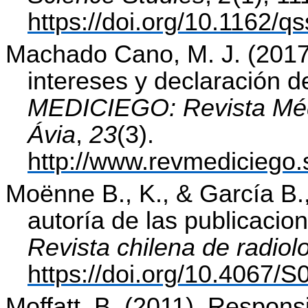
https://doi.org/10.1162/
Machado Cano, M. J. (201
intereses y declaración d
MEDICIEGO: Revista Médi
Ávia
,
23
(3).
http://www.revmediciego.
Moënne B., K., & García B.,
autoría de las publicacion
Revista chilena de radiol
https://doi.org/10.4067
Moffatt, B. (2011).
Responsi