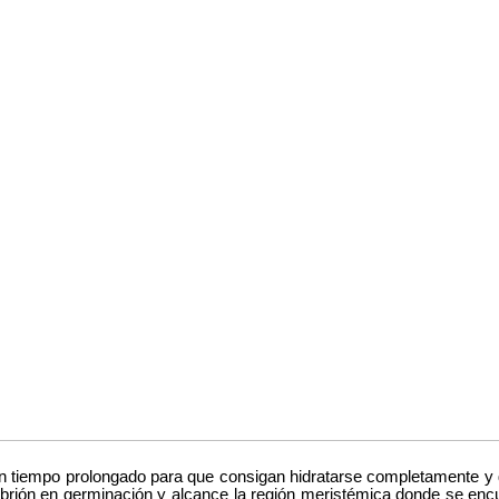
n tiempo prolongado para que consigan hidratarse completamente y ge
ión en germinación y alcance la región meristémica donde se encuent