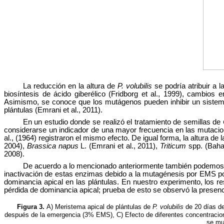
La reducción en la altura de
P. volubilis
se podría atribuir a 
biosíntesis de ácido giberélico (Fridborg et al., 1999), cambio
Asimismo, se conoce que los mutágenos pueden inhibir un sistema 
plántulas (Emrani et al., 2011).
En un estudio donde se realizó el tratamiento de semillas de
considerarse un indicador de una mayor frecuencia en las mutacion
al., (1964) registraron el mismo efecto. De igual forma, la altura d
2004),
Brassica napus
L. (Emrani et al., 2011),
Triticum
spp. (Baha
2008).
De acuerdo a lo mencionado anteriormente también podemos men
inactivación de estas enzimas debido a la mutagénesis por EMS podr
dominancia apical en las plántulas. En nuestro experimento, los 
pérdida de dominancia apical; prueba de esto se observó la presenci
Figura 3.
A) Meristema apical de plántulas de
P. volubilis
de 20 días de
después de la emergencia (3% EMS), C) Efecto de diferentes concentraci
se mu