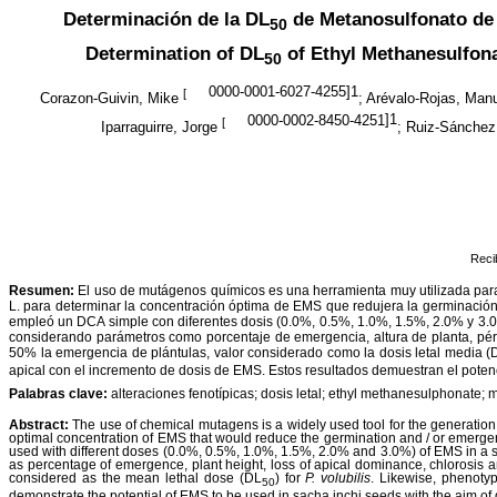
Determinación de la DL
de Metanosulfonato de E
50
Determination of DL
of Ethyl Methanesulfona
50
0000-0001-6027-4255
]1
[
Corazon-Guivin, Mike
; Arévalo-Rojas, Man
0000-0002-8450-4251
]1
[
Iparraguirre, Jorge
; Ruiz-Sánchez
Rec
Resumen:
El uso de mutágenos químicos es una herramienta muy utilizada para
L. para determinar la concentración óptima de EMS que redujera la germinación 
empleó un DCA simple con diferentes dosis (0.0%, 0.5%, 1.0%, 1.5%, 2.0% y 3.0%
considerando parámetros como porcentaje de emergencia, altura de planta, pérd
50% la emergencia de plántulas, valor considerado como la dosis letal media (
apical con el incremento de dosis de EMS. Estos resultados demuestran el potenc
Palabras clave:
alteraciones fenotípicas; dosis letal; ethyl methanesulphonate;
Abstract:
The use of chemical mutagens is a widely used tool for the generation
optimal concentration of EMS that would reduce the germination and / or emergen
used with different doses (0.0%, 0.5%, 1.0%, 1.5%, 2.0% and 3.0%) of EMS in a sin
as percentage of emergence, plant height, loss of apical dominance, chlorosis
considered as the mean lethal dose (DL
) for
P. volubilis
. Likewise, phenoty
50
demonstrate the potential of EMS to be used in sacha inchi seeds with the aim of 