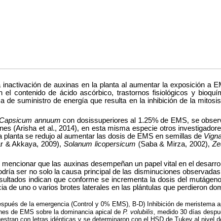
la inactivación de auxinas en la planta al aumentar la exposición 
s en el contenido de ácido ascórbico, trastornos fisiológicos y bi
de suministro de energía que resulta en la inhibición de la mitosis
Capsicum annuum
con dosissuperiores al 1.25% de EMS, se observó 
es (Arisha et al., 2014), en esta misma especie otros investigadores
e la planta se redujo al aumentar las dosis de EMS en semillas de
Vign
r & Akkaya, 2009),
Solanum licopersicum
(Saba & Mirza, 2002),
Ze
cionar que las auxinas desempeñan un papel vital en el desarrollo la
ía ser no solo la causa principal de las disminuciones observadas en
resultados indican que conforme se incrementa la dosis del mutágen
a de uno o varios brotes laterales en las plántulas que perdieron dom
spués de la emergencia (Control y 0% EMS), B-D) Inhibición de meristema ap
ones de EMS sobre la dominancia apical de
P. volubilis
, medido 30 días despué
estran con letras idénticas y se determinaron con el HSD de Tukey al nivel d