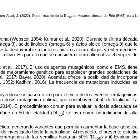
rero-Abad, J
. (2022). Determinación de la DL
de Metanosulfonato de Etilo (EMS) para la
50
ina (Webster, 1994; Kumar et al., 2020). Durante la última década
omega-3), ácido linoleico (omega-6) y ácido oleico (omega-9) que le
puesta desfavorable a factores bióticos como plagas y enfermedades
cultivo. Es por ello que se considera como alternativa el empleo de
Xu et al., 2017). El uso de agentes mutagénicos, como el EMS, tiene
 de mejoramiento genético para establecer grandes poblaciones de
, 2017; Bayer, 2020). Además, ofrece la posibilidad de incorporar
, 1992; Kadhim, 2016). La frecuencia de mutaciones inducidas es
tuyéndose un paso crítico para el éxito de los eventos mutagénicos
r la dosis mutagénica óptima, que contribuyen al 50 de letalidad. La
, 2014). El procedimiento común para evaluar la dosis adecuada se
duce un 50 de letalidad (DL
) se usa como un indicador de alta
50
nética, generando variantes que permitan aumentar la base genética
do investigado hasta la actualidad. Al respecto, el presente estudio
o emergencia de las semillas hasta un 50% (DL
) y ii) Evaluar las
50