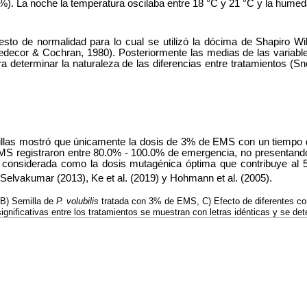
. La noche la temperatura oscilaba entre 18 °C y 21 °C y la hume
uesto de normalidad para lo cual se utilizó la dócima de Shapiro Wi
edecor & Cochran, 1980). Posteriormente las medias de las variabl
ara determinar la naturaleza de las diferencias entre tratamientos (S
millas mostró que únicamente la dosis de 3% de EMS con un tiempo 
 registraron entre 80.0% - 100.0% de emergencia, no presentando di
 considerada como la dosis mutagénica óptima que contribuye al 5
 Selvakumar (2013), Ke et al. (2019) y Hohmann et al. (2005).
B) Semilla de
P. volubilis
tratada con 3% de EMS, C) Efecto de diferentes c
ignificativas entre los tratamientos se muestran con letras idénticas y se de