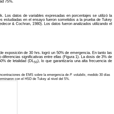
dad 75%.
lk. Los datos de variables expresadas en porcentajes se utilizó la
es estudiadas en el ensayo fueron sometidos a la prueba de Tukey
nedecor & Cochran, 1980). Los datos fueron analizados utilizando el
de exposición de 30 hrs. logró un 50% de emergencia. En tanto las
ferencias significativas entre ellas (Figura 1). La dosis de 3% de
0% de letalidad (DL
), lo que garantizaría una alta frecuencia de
50
oncentraciones de EMS sobre la emergencia de
P. volubilis
, medido 30 días
terminaron con el HSD de Tukey al nivel del 5%.