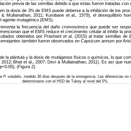
ación previa de las semillas debido a que estas fueron tratadas con
en la dosis de 3% de EMS puede deberse a la inhibición de los proce
& Mullainathan, 2011; Kurobane et al., 1979), el desequilibrio hor
el agente mutagénico (EMS).
rementa la frecuencia del daño cromosómico que puede ser respo
mencionan que el EMS reduce el crecimiento celular al inhibir la pr
ltados obtenidos por Prashant et al. (2015) al tratar semillas de
 semejantes también fueron observados en
Capsicum annum
por Aris
e la plántula y la dosis de mutágenos físicos o químicos, lo que convi
, 2012; Bhat et al., 2007; Devi & Mullainathan, 2011). Es así que nu
<0.05), (Figura 2).
de
P. volubilis
, medido 30 días después de la emergencia. Las diferencias no si
determinaron con el HSD de Tukey al nivel del 5%.