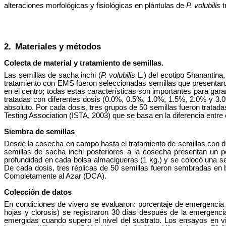
alteraciones morfológicas y fisiológicas en plántulas de
P. volubilis
t
2.
Materiales y métodos
Colecta de material y tratamiento de semillas.
Las semillas de sacha inchi (
P. volubilis
L.) del ecotipo Shanantina
tratamiento con EMS fueron seleccionadas semillas que presentaro
en el centro; todas estas características son importantes para gar
tratadas con diferentes dosis (0.0%, 0.5%, 1.0%, 1.5%, 2.0% y 3.
absoluto. Por cada dosis, tres grupos de 50 semillas fueron trata
Testing Association (ISTA, 2003) que se basa en la diferencia entre 
Siembra de semillas
Desde la cosecha en campo hasta el tratamiento de semillas con di
semillas de sacha inchi posteriores a la cosecha presentan un p
profundidad en cada bolsa almacigueras (1 kg.) y se colocó una semi
De cada dosis, tres réplicas de 50 semillas fueron sembradas en bo
Completamente al Azar (DCA).
Colección de datos
En condiciones de vivero se evaluaron: porcentaje de emergencia 
hojas y clorosis) se registraron 30 días después de la emergenc
emergidas cuando supero el nivel del sustrato. Los ensayos en v