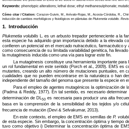
Keywords:
phenotypic alterations; lethal dose; ethyl methanesulphonate; mutati
Cómo citar / Citation:
Corazon-Guivin, M., Arévalo-Rojas, M., Acosta-Córdoba, R., Chir
inducción de cambios morfológicos y fisiológicos en plántulas de
Plukenetia volubilis.
Revis
1.
Introducción
Plukenetia volubilis
L. es un arbusto trepador perteneciente a la fa
esta especie ha adquirido gran importancia debido a la elevada c
confieren un potencial en el mercado nutracéutico, farmacéutico y
como consecuencia de su limitada variabilidad genética, ha llevado
la mutagénesis inducida como una vía para lograr este fin.
La mutagénesis constituye una herramienta importante para la
un rol fundamental en este sentido (Porch et al., 2009). EMS es
mutantes, creando un alto número de mutaciones puntuales, en cas
cualidades que no pueden encontrarse en la naturaleza o han de
independiente del tamaño del genoma que presente la especie en est
Para el empleo de agentes mutagénicos la optimización de la
(Padma & Reddy, 1977). En tal sentido, es necesario determinar l
determinación de DL
es necesaria para producir una alta frecue
50
basa en la comprensión de la sensibilidad de los tejidos y/o cé
frecuencia de mutación (Devi & Selvakumar, 2013).
En este contexto, el empleo de EMS en semillas de
P. volubi
de esta especie. Sin embargo, la concentración óptima y tiempo d
tuvo como objetivo i) Determinar la concentración óptima de EM