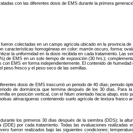
ratadas con las diferentes dosis de EMS durante la primera generaci
, fueron colectadas en un campo agrícola ubicado en la provincia d
n características homogéneas en color: marrón oscuro, forma: ovala
antizar la uniformidad en la dosis recibida en cada tratamiento. La
0%) de EMS en un solo tiempo de exposición (30 hrs.); complementari
das con EMS en forma independientemente. El contenido de humedad de
el peso fresco y el peso seco de las semillas.
ferentes dosis de EMS trascurrió un periodo de 40 días; periodo ópti
eriodo de dormáncia que termina después de los 30 días. Para la s
lla en posición vertical, con el hilum orientado hacia abajo, esto par
lsas almacigueras conteniendo suelo agrícola de textura franco arcil
durante los primeros 30 días después de la siembra (DDS); la altura
ia (DDE) por cada tratamiento. Todas las evaluaciones realizadas e
ivero fueron realizados bajo las siguientes condiciones: temperatu