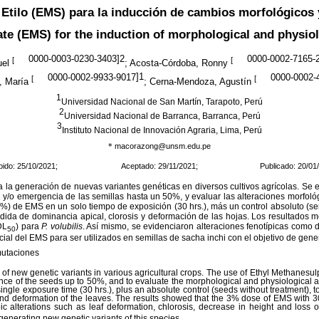
tilo (EMS) para la inducción de cambios morfológicos y
te (EMS) for the induction of morphological and physio
0000-0003-0230-3403
]2
0000-0002-7165-
[
[
uel
; Acosta-Córdoba, Ronny
0000-0002-9933-9017
]1
0000-0002-
[
[
, María
; Cerna-Mendoza, Agustín
1
Universidad Nacional de San Martín, Tarapoto, Perú
2
Universidad Nacional de Barranca, Barranca, Perú
3
Instituto Nacional de Innovación Agraria, Lima, Perú
macorazong@unsm.edu.pe
*
ibido: 25/10/2021; Aceptado: 29/11/2021; Publicado: 20/01/
 la generación de nuevas variantes genéticas en diversos cultivos agrícolas. Se
y/o emergencia de las semillas hasta un 50%, y evaluar las alteraciones morfológ
) de EMS en un solo tiempo de exposición (30 hrs.), más un control absoluto (sem
ida de dominancia apical, clorosis y deformación de las hojas. Los resultados 
DL
) para
P. volubilis
. Así mismo, se evidenciaron alteraciones fenotípicas como 
50
ial del EMS para ser utilizados en semillas de sacha inchi con el objetivo de gene
 mutaciones
 of new genetic variants in various agricultural crops. The use of Ethyl Methanes
ce of the seeds up to 50%, and to evaluate the morphological and physiological al
gle exposure time (30 hrs.), plus an absolute control (seeds without treatment), to
 and deformation of the leaves. The results showed that the 3% dose of EMS with 
pic alterations such as leaf deformation, chlorosis, decrease in height and los
generating new genetic variants of this species.