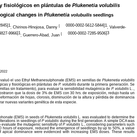
 fisiológicos en plántulas de
Plukenetia volubilis
logical changes in
Plukenetia
volubuilis
seedlings
2845
]1
0000-0002-5612-5844
]1
[
; Chirinos-Hinojosa, Danny
; Valverde-
4827-9966
]1
0000-0002-7285-9506
]3
[
; Guerrero-Abad, Juan
2022
 evaluó el uso Ethyl Methanesulphonate (EMS) en semillas de
Plukenetia volubilis
icas y fisiológicas en plántulas de
P. volubilis
durante la primera generación. Se
illas sin tratamiento), para evaluar la sensibilidad mutagénica de
P. volubilis
L..,
mostraron que la dosis de 3% de EMS con 30 hrs. de exposición, redujo hasta un
deformación de hojas, clorosis, disminución de la altura y pérdida de dominancia
rar nuevas variantes genética de esta especie.
ulphonate (EMS) in seeds of
Plukenetia volubilis
L. was evaluated to determine the
terations in seedlings of
P volubilis
during the first generation. A simple DCA was
 evaluate the mutagenic sensitivity of
P. volubilis
L., considering parameters such
30 hours of exposure, reduced the emergence of seedlings by up to 50%, a value
s of apical dominance were evidenced with increasing EMS doses. These results