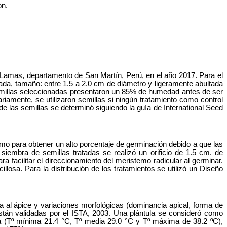
ón.
e Lamas, departamento de San Martín, Perú, en el año 2017. Para el
da, tamaño: entre 1.5 a 2.0 cm de diámetro y ligeramente abultada
s semillas seleccionadas presentaron un 85% de humedad antes de ser
amente, se utilizaron semillas si ningún tratamiento como control
 las semillas se determinó siguiendo la guía de International Seed
mo para obtener un alto porcentaje de germinación debido a que las
iembra de semillas tratadas se realizó un orificio de 1.5 cm. de
a facilitar el direccionamiento del meristemo radicular al germinar.
losa. Para la distribución de los tratamientos se utilizó un Diseño
 al ápice y variaciones morfológicas (dominancia apical, forma de
stán validadas por el ISTA, 2003. Una plántula se consideró como
ra (Tº mínima 21.4 °C, Tº media 29.0 °C y Tº máxima de 38.2 ºC),