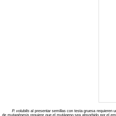
P. volubilis
al presentar semillas con testa gruesa requieren u
de mutagénesis requiere que el mutágeno sea absorbido por el embr