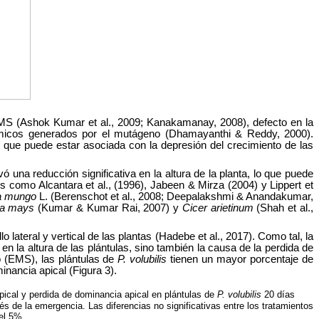
a EMS (Ashok Kumar et al., 2009; Kanakamanay, 2008), defecto en la
oquímicos generados por el mutágeno (Dhamayanthi & Reddy, 2000).
 que puede estar asociada con la depresión del crecimiento de las
una reducción significativa en la altura de la planta, lo que puede
 como Alcantara et al., (1996), Jabeen & Mirza (2004) y Lippert et
a mungo
L. (Berenschot et al., 2008; Deepalakshmi & Anandakumar,
a mays
(Kumar & Kumar Rai, 2007) y
Cicer arietinum
(Shah et al.,
teral y vertical de las plantas (Hadebe et al., 2017). Como tal, la
 la altura de las plántulas, sino también la causa de la perdida de
o (EMS), las plántulas de
P. volubilis
tienen un mayor porcentaje de
inancia apical (Figura 3).
ical y perdida de dominancia apical en plántulas de
P. volubilis
20 días
s de la emergencia. Las diferencias no significativas entre los tratamientos
el 5%.