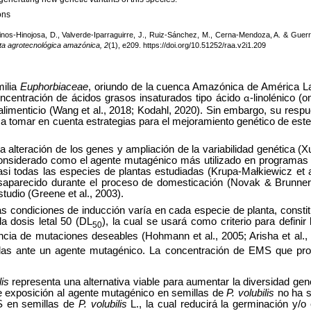
ons
inos-Hinojosa, D., Valverde-Iparraguirre, J., Ruiz-Sánchez, M., Cerna-Mendoza, A. & Guer
ta agrotecnológica amazónica, 2
(1), e209.
https://doi.org/10.51252/raa.v2i1.209
milia
Euphorbiaceae
, oriundo de la cuenca Amazónica de América Lat
oncentración de ácidos grasos insaturados tipo ácido
-linolénico (
α
 alimenticio (Wang et al., 2018; Kodahl, 2020). Sin embargo, su res
 a tomar en cuenta estrategias para el mejoramiento genético de este 
 alteración de los genes y ampliación de la variabilidad genética (
 considerado como el agente mutagénico más utilizado en programas
i todas las especies de plantas estudiadas (Krupa-Małkiewicz et al.
saparecido durante el proceso de domesticación (Novak & Brunner
udio (Greene et al., 2003).
s condiciones de inducción varía en cada especie de planta, consti
a dosis letal 50 (DL
), la cual se usará como criterio para defini
50
ncia de mutaciones deseables (Hohmann et al., 2005; Arisha et al.
lulas ante un agente mutagénico. La concentración de EMS que pro
lis
representa una alternativa viable para aumentar la diversidad ge
e exposición al agente mutagénico en semillas de
P. volubilis
no ha si
S en semillas de
P. volubilis
L., la cual reducirá la germinación y/