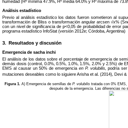
humedad (Hº mínima 47.9%, Hº media 64.0% y Hº máxima de 73.8%)
Análisis estadístico
Previo al análisis estadístico los datos fueron sometieron al sup
transformación de Bliss o transformación angular arcsen √x% (Sn
con un nivel de significancia de p<0,05 de probabilidad de error p
programa estadístico InfoStat (versión 2012e; Córdoba, Argentina)
3.
Resultados y discusión
Emergencia de sacha inchi
El análisis de los datos sobre el porcentaje de emergencia de se
demás dosis (control, 0.0%, 0.5%, 1.0%, 1.5%, 2.0% y 2.5%) de EMS
EMS al causar un 50% de emergencia
en P. volubilis,
podría ser
mutaciones deseables como lo siguiere Arisha et al. (2014), Devi &
Figura 1.
A) Emergencia de semillas de
P. volubilis
tratada con 0% EMS, 
después de la emergencia. Las diferencias no s